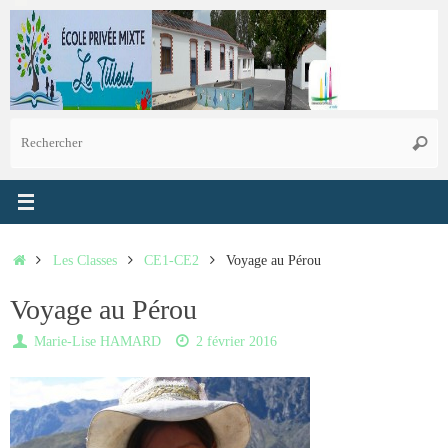
Passer
au
contenu
R
Reche
p
:
Accueil
Les Classes
CE1-CE2
Voyage au Pérou
Voyage au Pérou
Marie-Lise HAMARD
2 février 2016